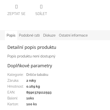
ZEPTAT SE
SDÍLET
Popis
Podobné (16)
Diskuze
Ostatní informace
Detailní popis produktu
Popis produktu není dostupný
Doplňkové parametry
Kategorie
:
Drtiče tabáku
Záruka
:
2 roky
Hmotnost
:
0.169 kg
EAN
:
8590379112593
Balení
:
10ks
Karton
:
100 ks