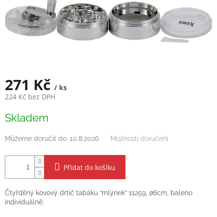
271 Kč
/ ks
224 Kč bez DPH
Měrná
Skladem
cena:
Můžeme doručit do:
10.8.2026
Možnosti doručení
Přidat do košíku
Čtyřdílný kovový drtič tabáku “mlýnek” 11259, ∅6cm, baleno
individuálně.