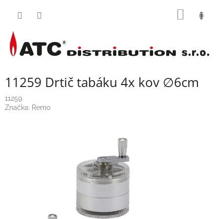
Přejít
NÁKUP
na
obsah
KOŠÍK
11259 Drtič tabáku 4x kov ∅6cm
11259
Značka:
Remo