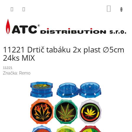
Přejít
NÁKUP
na
obsah
KOŠÍK
11221 Drtič tabáku 2x plast ∅5cm
24ks MIX
11221
Značka:
Remo