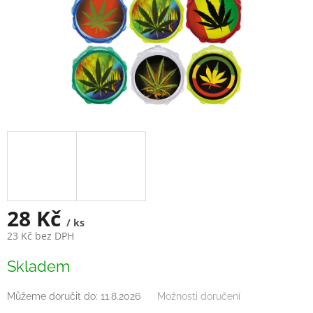
28 Kč
/ ks
23 Kč bez DPH
Měrná
Skladem
cena:
Můžeme doručit do:
11.8.2026
Možnosti doručení